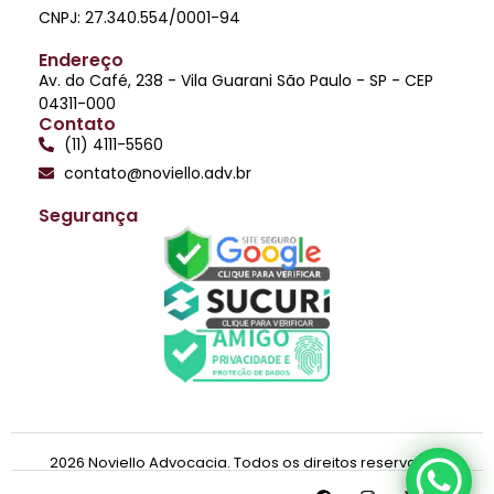
CNPJ: 27.340.554/0001-94
Endereço
Av. do Café, 238 - Vila Guarani São Paulo - SP - CEP
04311-000
Contato
(11) 4111-5560
contato@noviello.adv.br
Segurança
2026 Noviello Advocacia. Todos os direitos reservados