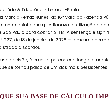
iliário & Tributário · Leitura: ~8 min
iz Marcio Ferraz Nunes, da 16ª Vara da Fazenda P
contribuinte que questionava a utilização do c
e São Paulo para cobrar o ITBI. A sentença é signif
.º 227, de 13 de janeiro de 2026 — a mesma norm
gistrado discordou.
 decisão, é preciso percorrer o longo e turbulent
e se tornou palco de um dos mais persistentes co
R QUE SUA BASE DE CÁLCULO IM