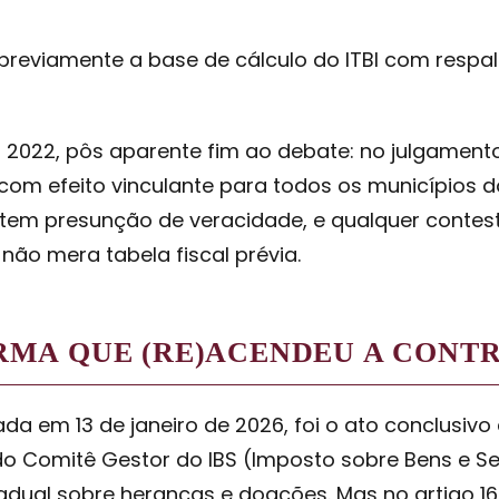
previamente a base de cálculo do ITBI com respal
m 2022, pôs aparente fim ao debate: no julgamento
 com efeito vinculante para todos os municípios 
e tem presunção de veracidade, e qualquer conte
não mera tabela fiscal prévia.
FORMA QUE (RE)ACENDEU A CONT
a em 13 de janeiro de 2026, foi o ato conclusivo d
 do Comitê Gestor do IBS (Imposto sobre Bens e S
adual sobre heranças e doações. Mas no artigo 1