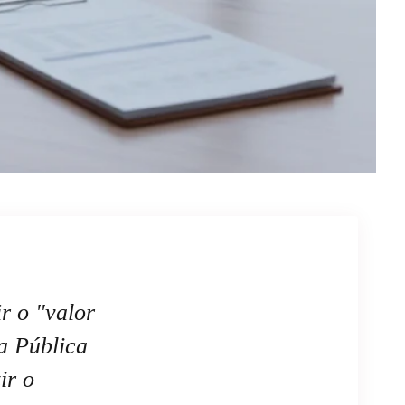
ir o "valor
a Pública
ir o