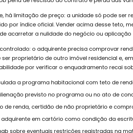
sob pena de rescisão do contrato e perda das van
e, há limitação de preço: a unidade só pode ser 
ido por índice oficial. Vender acima desse teto
de acarretar a nulidade do negócio ou aplicação 
controlado: o adquirente precisa comprovar rend
ser proprietário de outro imóvel residencial e, 
abilidade por verificar o enquadramento recai so
nculada a programa habitacional com teto de rend
lienação previsto no programa ou no ato de con
o de renda, certidão de não proprietário e compr
 adquirente em cartório como condição da escrit
hab sobre eventuais restrições registradas na mat