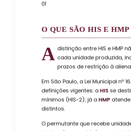
01
O QUE SÃO HIS E HM
A
distinção entre HIS e HMP n
cada unidade produzida, inc
prazos de restrição à alie
Em São Paulo, a Lei Municipal nº 1
definições vigentes: a
HIS
se desti
mínimos (HIS-2); já a
HMP
atende 
distintos.
O permutante que recebe unidades