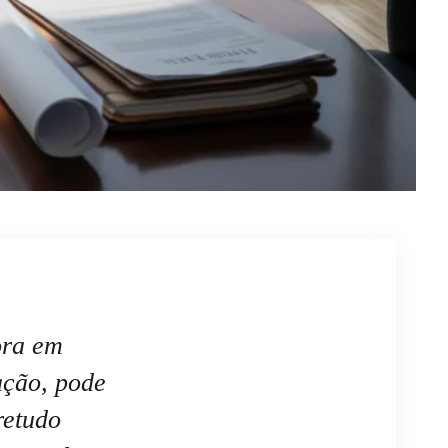
ora em
ação, pode
retudo