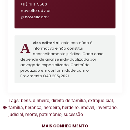
(11) 4111-5560
noviello.adv.br
@novielloadv
Aviso editorial:
este conteúdo é
informativo e não constitui
aconselhamento jurídico. Cada caso
depende de análise individualizada por
advogado especializado. Conteúdo
produzido em conformidade com o
Provimento OAB 205/2021.
Tags:
bens
,
dinheiro
,
direito de família
,
extrajudicial
,
família
,
herança
,
herdeira
,
herdeiro
,
imóvel
,
inventário
,
judicial
,
morte
,
patrimônio
,
sucessão
MAIS CONHECIMENTO