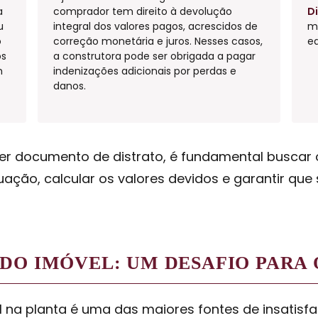
a
comprador tem direito à devolução
Di
u
integral dos valores pagos, acrescidos de
m
o
correção monetária e juros. Nesses casos,
eq
os
a construtora pode ser obrigada a pagar
m
indenizações adicionais por perdas e
danos.
er documento de distrato, é fundamental buscar o
ação, calcular os valores devidos e garantir que
 DO IMÓVEL: UM DESAFIO PARA
 na planta é uma das maiores fontes de insatisfa