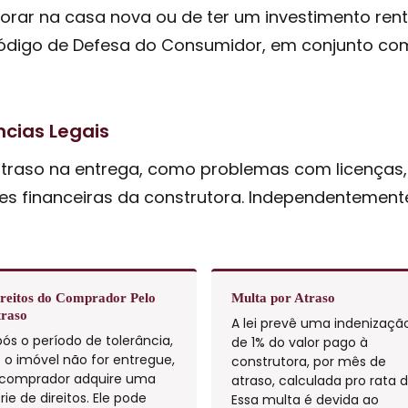
rar na casa nova ou de ter um investimento rent
 Código de Defesa do Consumidor, em conjunto c
cias Legais
atraso na entrega, como problemas com licenças,
es financeiras da construtora. Independentemente
reitos do Comprador Pelo
Multa por Atraso
raso
A lei prevê uma indenizaçã
ós o período de tolerância,
de 1% do valor pago à
 o imóvel não for entregue,
construtora, por mês de
 comprador adquire uma
atraso, calculada pro rata d
rie de direitos. Ele pode
Essa multa é devida ao