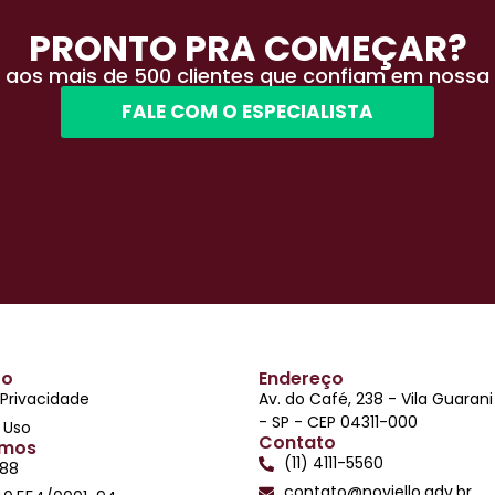
PRONTO PRA COMEÇAR?
 aos mais de 500 clientes que confiam em nossa 
FALE COM O ESPECIALISTA
to
Endereço
 Privacidade
Av. do Café, 238 - Vila Guaran
- SP - CEP 04311-000
 Uso
Contato
mos
(11) 4111-5560
788
contato@noviello.adv.br