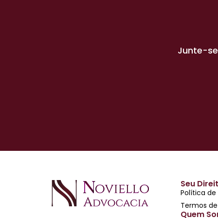
Junte-se
Seu Direi
Política de
Termos de
Quem So