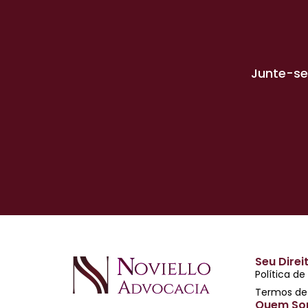
Junte-se
Seu Direi
Política de
Termos de
Quem So