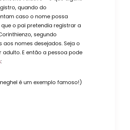
egistro, quando do
ientam caso o nome possa
ue o pai pretendia registrar a
 Corinthienzo, segundo
ões aos nomes desejados. Seja o
 adulto. E então a pessoa pode
s
:
neghel é um exemplo famoso!)