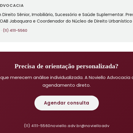
ADVOCACIA
ireito Sênior, Imobiliário, Sucessório e Saúde Suplementar. Pr
a OAB Jabaquara e Coordenador do Núcleo de Direito Urbanístico
·
(11) 4111-5560
Precisa de orientação personalizada?
que merecem análise individualizada. A Noviello Advocacia
agendamento direto.
Agendar consulta
(11) 4111-5560
noviello.adv.br
@novielloadv