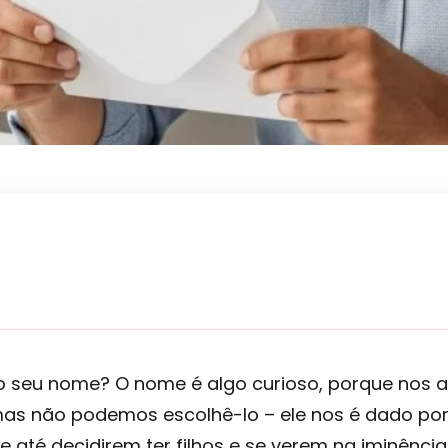
o seu nome? O nome é algo curioso, porque nos
 mas não podemos escolhê-lo – ele nos é dado po
até decidirem ter filhos e se verem na iminênci