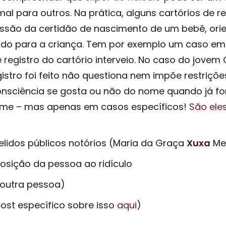
al para outros. Na prática, alguns cartórios de r
ssão da certidão de nascimento de um bebê, or
do para a criança. Tem por exemplo um caso em q
e registro do cartório interveio. No caso do jovem
egistro foi feito não questiona nem impõe restriç
nsciência se gosta ou não do nome quando já for
nome – mas apenas em casos específicos!
São ele
elidos públicos notórios (Maria da Graça
Xuxa
Me
osição da pessoa ao ridículo
outra pessoa)
st específico sobre isso
aqui
)