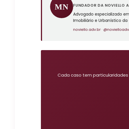
MN
FUNDADOR DA NOVIELLO 
Advogado especializado em D
Imobiliário e Urbanístico d
noviello.adv.br
·
@novielloadv
Cada caso tem particularidades 