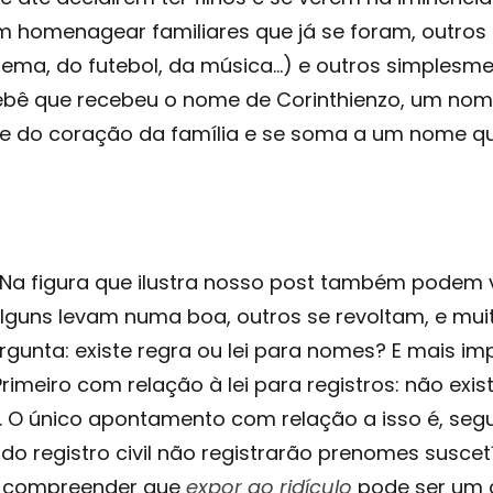
m homenagear familiares que já se foram, outr
ema, do futebol, da música…) e outros simplesm
ebê que recebeu o nome de Corinthienzo, um nome
e do coração da família e se soma a um nome que
Na figura que ilustra nosso post também podem 
guns levam numa boa, outros se revoltam, e muit
rgunta: existe regra ou lei para nomes? E mais im
imeiro com relação à lei para registros: não exi
. O único apontamento com relação a isso é, se
is do registro civil não registrarão prenomes suscet
s compreender que
expor ao ridículo
pode ser um c