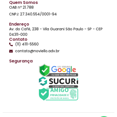
Quem Somos
OAB nº 21.788
CNPJ: 27.340.554/0001-94
Endereço
Av. do Café, 238 - Vila Guarani São Paulo - SP - CEP
04311-000
Contato
(11) 4111-5560
contato@noviello.adv.br
Segurança