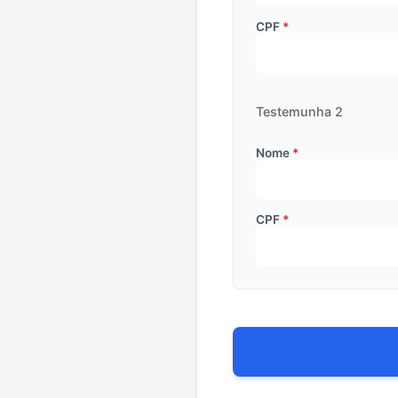
CPF
Testemunha 2
Nome
CPF